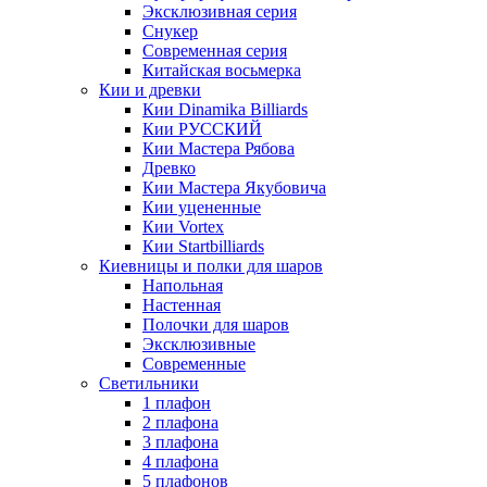
Эксклюзивная серия
Снукер
Современная серия
Китайская восьмерка
Кии и древки
Кии Dinamika Billiards
Кии РУССКИЙ
Кии Мастера Рябова
Древко
Кии Мастера Якубовича
Кии уцененные
Кии Vortex
Кии Startbilliards
Киевницы и полки для шаров
Напольная
Настенная
Полочки для шаров
Эксклюзивные
Современные
Светильники
1 плафон
2 плафона
3 плафона
4 плафона
5 плафонов