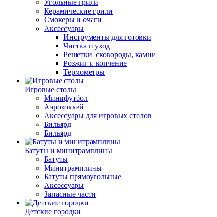
Угольные грили
Керамические грили
Смокеры и очаги
Аксессуары
Инструменты для готовки
Чистка и уход
Решетки, сковороды, камни
Розжиг и копчение
Термометры
Игровые столы
Минифутбол
Аэрохоккей
Аксессуары для игровых столов
Бильяpд
Бильяpд
Батуты и минитрамплины
Батуты
Минитрамплины
Батуты прямоугольные
Аксессуары
Запасные части
Детские городки