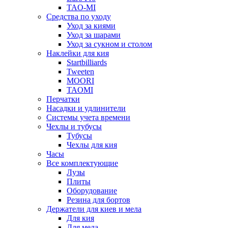
TAO-MI
Средства по уходу
Уход за киями
Уход за шарами
Уход за сукном и столом
Наклейки для кия
Startbilliards
Tweeten
MOORI
TAOMI
Перчатки
Насадки и удлинители
Системы учета времени
Чехлы и тубусы
Тубусы
Чехлы для кия
Часы
Все комплектующие
Лузы
Плиты
Оборудование
Резина для бортов
Держатели для киев и мела
Для кия
Для мела