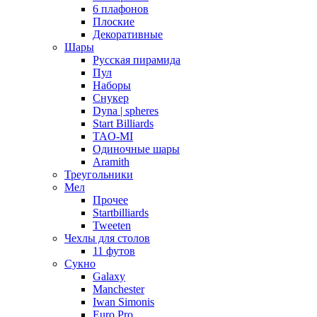
6 плафонов
Плоские
Декоративные
Шары
Русская пирамида
Пул
Наборы
Снукер
Dyna | spheres
Start Billiards
TAO-MI
Одиночные шары
Aramith
Треугольники
Мел
Прочее
Startbilliards
Tweeten
Чехлы для столов
11 футов
Сукно
Galaxy
Manchester
Iwan Simonis
Euro Pro