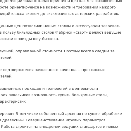
одходящий баланс характеристик и цен как для эксклюзивных
аботе ориентируемся на возможности и требования каждого
иций класса эконом до эксклюзивных авторских разработок.
данных цен позволили нашим столам и аксессуарам завоевать
в пользу бильярдных столов Фабрики «Старт» делают ведущие
литики и звезды шоу-бизнеса.
зумной, оправданной стоимости. Поэтому всегда следим за
телей.
е подтверждения заявленного качества – престижные
телей.
вационных подходов и технологий в деятельности
оих заказчиков возможность купить бильярдные столы,
арактеристик.
ревом. В том числе собственный арсенал по сушке, обработке
ора древесины. Совершенствование игровых параметров
 Работа строится на внедрении ведущих стандартов и новых