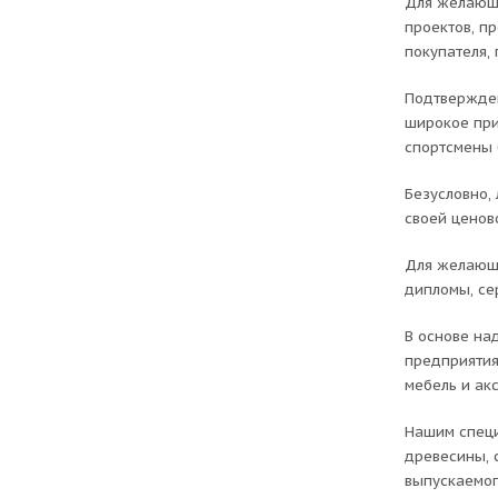
Для желающи
проектов, п
покупателя,
Подтвержден
широкое при
спортсмены 
Безусловно,
своей ценов
Для желающи
дипломы, се
В основе на
предприятия
мебель и ак
Нашим специ
древесины, 
выпускаемог