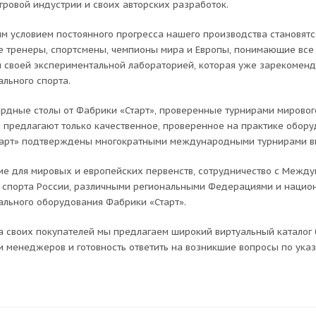
гровой индустрии и своих авторских разработок.
м условием постоянного прогресса нашего производства становятс
 тренеры, спортсмены, чемпионы мира и Европы, понимающие все 
 своей экспериментальной лабораторией, которая уже зарекомен
льного спорта.
ярдные столы от Фабрики «Старт», проверенные турнирами мирово
 предлагают только качественное, проверенное на практике обор
арт» подтверждены многократными международными турнирами в
е для мировых и европейских первенств, сотрудничество с Межд
 спорта России, различными региональными Федерациями и наци
льного оборудования Фабрики «Старт».
а своих покупателей мы предлагаем широкий виртуальный каталог
и менеджеров и готовность ответить на возникшие вопросы по указ