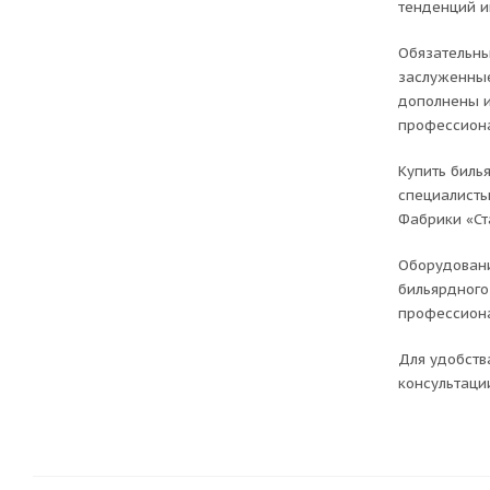
тенденций и
Обязательны
заслуженные
дополнены и
профессиона
Купить биль
специалисты
Фабрики «Ст
Оборудовани
бильярдного
профессиона
Для удобств
консультаци