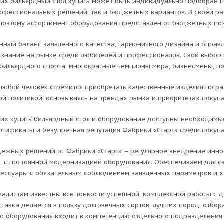
х бильярдный стол купить может быть индивидуально подобран п
рофессиональных решений, так и бюджетных вариантов. В своей р
 поэтому ассортимент оборудования представлен от бюджетных поз
ный баланс заявленного качества, гармоничного дизайна и оправ
знание на рынке среди любителей и профессионалов. Свой выбор 
бильярдного спорта, многократные чемпионы мира, бизнесмены, по
 любой человек стремится приобретать качественные изделия по ра
ой политикой, основываясь на трендах рынка и приоритетах покупа
х купить бильярдный стол и оборудование доступны необходимы
ртификаты и безупречная репутация Фабрики «Старт» среди покупа
дежных решений от Фабрики «Старт» – регулярное внедрение инно
, с постоянной модернизацией оборудования. Обеспечиваем для св
сессуары с обязательным соблюдением заявленных параметров и х
алистам известны все тонкости успешной, комплексной работы с де
ставка делается в пользу долговечных сортов, лучших пород, отб
о оборудования входит в компетенцию отдельного подразделения.