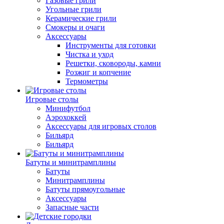
Газовые грили
Угольные грили
Керамические грили
Смокеры и очаги
Аксессуары
Инструменты для готовки
Чистка и уход
Решетки, сковороды, камни
Розжиг и копчение
Термометры
Игровые столы
Минифутбол
Аэрохоккей
Аксессуары для игровых столов
Бильяpд
Бильяpд
Батуты и минитрамплины
Батуты
Минитрамплины
Батуты прямоугольные
Аксессуары
Запасные части