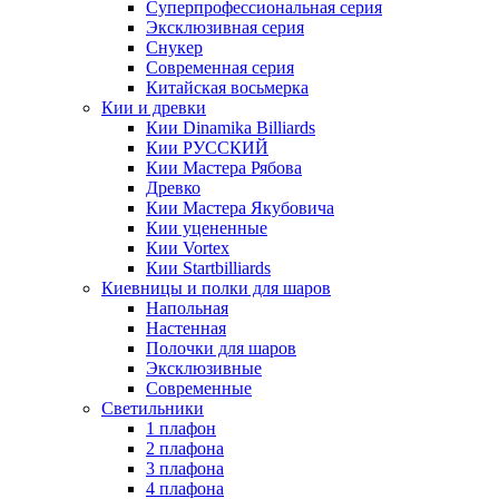
Суперпрофессиональная серия
Эксклюзивная серия
Снукер
Современная серия
Китайская восьмерка
Кии и древки
Кии Dinamika Billiards
Кии РУССКИЙ
Кии Мастера Рябова
Древко
Кии Мастера Якубовича
Кии уцененные
Кии Vortex
Кии Startbilliards
Киевницы и полки для шаров
Напольная
Настенная
Полочки для шаров
Эксклюзивные
Современные
Светильники
1 плафон
2 плафона
3 плафона
4 плафона