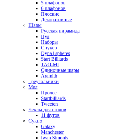
5 плафонов
6 плафонов
Плоские
Декоративные
Шары
Русская пирамида
Пул
Наборы
Снукер
Dyna | spheres
Start Billiards
TAO-MI
Одиночные шары
Aramith
Треугольники
Мел
Прочее
Startbilliards
Tweeten
Чехлы для столов
11 футов
Сукно
Galaxy
Manchester
Iwan Simonis