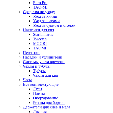
Euro Pro
TAO-MI
Средства по уходу
Уход за киями
Уход за шарами
Уход за сукном и столом
Наклейки для кия
Startbilliards
Tweeten
MOORI
TAOMI
Перчатки
Насадки и удлинители
Системы учета времени
Чехлы и тубусы
Тубусы
Чехлы для кия
Часы
Все комплектующие
Лузы
Плиты
Оборудование
Резина для бортов
Держатели для киев и мела
Для кия