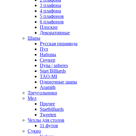
3 плафона
4 плафона
5 плафонов
6 плафонов
Плоские
Декоративные
Шары
Русская пирамида
Пул
Наборы
Снукер
Dyna | spheres
Start Billiards
TAO-MI
Одиночные шары
Aramith
Треугольники
Мел
Прочее
Startbilliards
Tweeten
Чехлы для столов
11 футов
Сукно