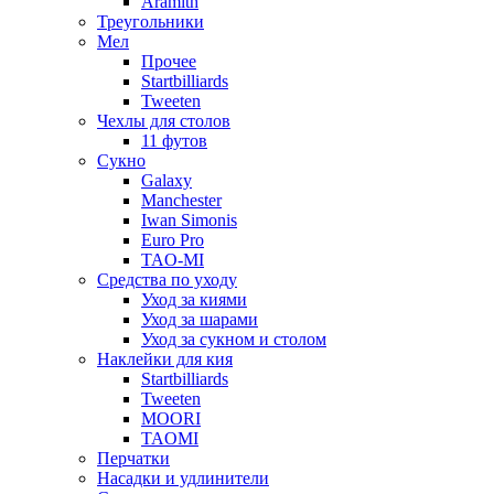
Aramith
Треугольники
Мел
Прочее
Startbilliards
Tweeten
Чехлы для столов
11 футов
Сукно
Galaxy
Manchester
Iwan Simonis
Euro Pro
TAO-MI
Средства по уходу
Уход за киями
Уход за шарами
Уход за сукном и столом
Наклейки для кия
Startbilliards
Tweeten
MOORI
TAOMI
Перчатки
Насадки и удлинители