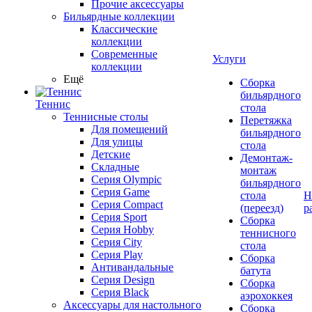
Прочие аксессуары
Бильярдные коллекции
Классические
коллекции
Современные
Услуги
коллекции
Ещё
Сборка
бильярдного
Теннис
стола
Теннисные столы
Перетяжка
Для помещений
бильярдного
Для улицы
стола
Детские
Демонтаж-
Складные
монтаж
Серия Olympic
бильярдного
Серия Game
стола
Н
Серия Compact
(переезд)
р
Серия Sport
Сборка
Серия Hobby
теннисного
Серия City
стола
Серия Play
Сборка
Антивандальные
батута
Серия Design
Сборка
Серия Black
аэрохоккея
Аксессуары для настольного
Сборка