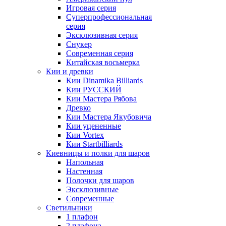
Игровая серия
Суперпрофессиональная
серия
Эксклюзивная серия
Снукер
Современная серия
Китайская восьмерка
Кии и древки
Кии Dinamika Billiards
Кии РУССКИЙ
Кии Мастера Рябова
Древко
Кии Мастера Якубовича
Кии уцененные
Кии Vortex
Кии Startbilliards
Киевницы и полки для шаров
Напольная
Настенная
Полочки для шаров
Эксклюзивные
Современные
Светильники
1 плафон
2 плафона