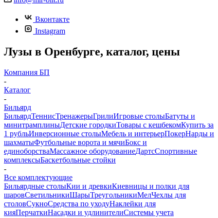
Вконтакте
Instagram
Лузы в Оренбурге, каталог, цены
Компания БП
-
Каталог
-
Бильярд
Бильярд
Теннис
Тренажеры
Грили
Игровые столы
Батуты и
минитрамплины
Детские городки
Товары с кешбеком
Купить за
1 рубль
Инверсионные столы
Мебель и интерьер
Покер
Нарды и
шахматы
Футбольные ворота и мячи
Бокс и
единоборства
Массажное оборудование
Дартс
Спортивные
комплексы
Баскетбольные стойки
-
Все комплектующие
Бильярдные столы
Кии и древки
Киевницы и полки для
шаров
Светильники
Шары
Треугольники
Мел
Чехлы для
столов
Сукно
Средства по уходу
Наклейки для
кия
Перчатки
Насадки и удлинители
Системы учета