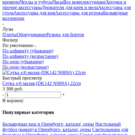
времени
Чехлы и тубусы
Часы
Все комплектующие
Заточки и
прочие аксессуары
Держатели для киев и мела
Аксессуары для
стола
Аксессуары для кия
Аксессуары для игрока
Бильярдные
коллекции
-
Лузы
Плиты
Оборудование
Резина для бортов
Фильтр
По умолчанию
По алфавиту (убывание)
По алфавиту (возрастание)
По цене (убывание)
По цене (возрастание)
Быстрый просмотр
Сетка х/б малая (DK142 N009A) 22cm
3 300
руб.
-
+
В корзину
Популярные категории
Бильярдные кии в Оренбурге, каталог, цены
Настольный
футбол (кикер) в Оренбурге, каталог, цены
Светильники для
бильярда в Оренбурге, каталог, цены
Сукно для бильярдных