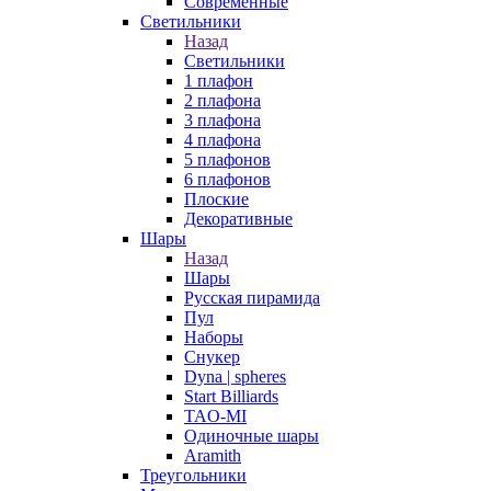
Современные
Светильники
Назад
Светильники
1 плафон
2 плафона
3 плафона
4 плафона
5 плафонов
6 плафонов
Плоские
Декоративные
Шары
Назад
Шары
Русская пирамида
Пул
Наборы
Снукер
Dyna | spheres
Start Billiards
TAO-MI
Одиночные шары
Aramith
Треугольники