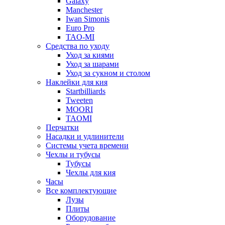
Galaxy
Manchester
Iwan Simonis
Euro Pro
TAO-MI
Средства по уходу
Уход за киями
Уход за шарами
Уход за сукном и столом
Наклейки для кия
Startbilliards
Tweeten
MOORI
TAOMI
Перчатки
Насадки и удлинители
Системы учета времени
Чехлы и тубусы
Тубусы
Чехлы для кия
Часы
Все комплектующие
Лузы
Плиты
Оборудование