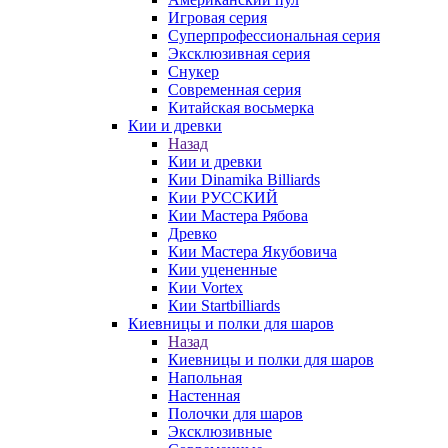
Игровая серия
Суперпрофессиональная серия
Эксклюзивная серия
Снукер
Современная серия
Китайская восьмерка
Кии и древки
Назад
Кии и древки
Кии Dinamika Billiards
Кии РУССКИЙ
Кии Мастера Рябова
Древко
Кии Мастера Якубовича
Кии уцененные
Кии Vortex
Кии Startbilliards
Киевницы и полки для шаров
Назад
Киевницы и полки для шаров
Напольная
Настенная
Полочки для шаров
Эксклюзивные