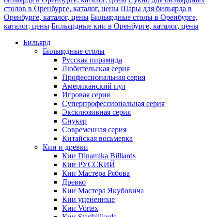
столов в Оренбурге, каталог, цены
Шары для бильярда в
Оренбурге, каталог, цены
Бильярдные столы в Оренбурге,
каталог, цены
Бильярдные кии в Оренбурге, каталог, цены
Бильярд
Бильярдные столы
Русская пирамида
Любительская серия
Профессиональная серия
Американский пул
Игровая серия
Суперпрофессиональная серия
Эксклюзивная серия
Снукер
Современная серия
Китайская восьмерка
Кии и древки
Кии Dinamika Billiards
Кии РУССКИЙ
Кии Мастера Рябова
Древко
Кии Мастера Якубовича
Кии уцененные
Кии Vortex
Кии Startbilliards