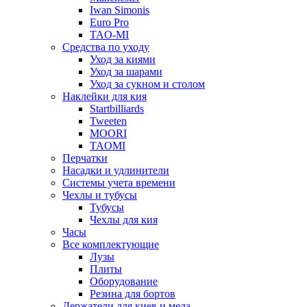
Iwan Simonis
Euro Pro
TAO-MI
Средства по уходу
Уход за киями
Уход за шарами
Уход за сукном и столом
Наклейки для кия
Startbilliards
Tweeten
MOORI
TAOMI
Перчатки
Насадки и удлинители
Системы учета времени
Чехлы и тубусы
Тубусы
Чехлы для кия
Часы
Все комплектующие
Лузы
Плиты
Оборудование
Резина для бортов
Держатели для киев и мела