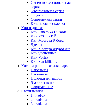
Суперпрофессиональная
серия
Эксклюзивная серия
Снукер
Современная серия
Китайская восьмерка
Кии и древки
Кии Dinamika Billiards
Кии РУССКИЙ
Кии Мастера Рябова
Древко
Кии Мастера Якубовича
Кии уцененные
Кии Vortex
Кии Startbilliards
Киевницы и полки для шаров
Напольная
Настенная
Полочки для шаров
Эксклюзивные
Современные
Светильники
1 плафон
2 плафона
3 плафона