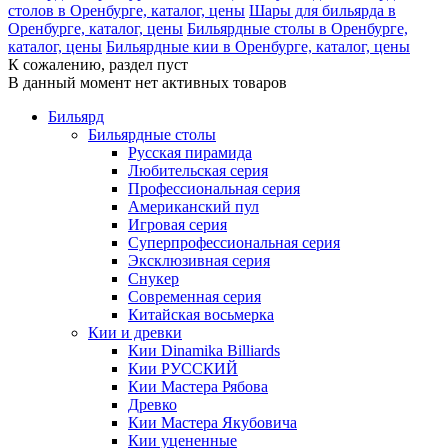
столов в Оренбурге, каталог, цены
Шары для бильярда в
Оренбурге, каталог, цены
Бильярдные столы в Оренбурге,
каталог, цены
Бильярдные кии в Оренбурге, каталог, цены
К сожалению, раздел пуст
В данный момент нет активных товаров
Бильярд
Бильярдные столы
Русская пирамида
Любительская серия
Профессиональная серия
Американский пул
Игровая серия
Суперпрофессиональная серия
Эксклюзивная серия
Снукер
Современная серия
Китайская восьмерка
Кии и древки
Кии Dinamika Billiards
Кии РУССКИЙ
Кии Мастера Рябова
Древко
Кии Мастера Якубовича
Кии уцененные