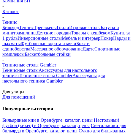
Компания БП
-
Каталог
-
Теннис
Бильярд
Теннис
Тренажеры
Грили
Игровые столы
Батуты и
минитрамплины
Детские городки
Товары с кешбеком
Купить за
1 рубль
Инверсионные столы
Мебель и интерьер
Покер
Нарды и
шахматы
Футбольные ворота и мячи
Бокс и
единоборства
Массажное оборудование
Дартс
Спортивные
комплексы
Баскетбольные стойки
-
Теннисные столы Gambler
Теннисные столы
Аксессуары для настольного
тенниса
Теннисные столы Gambler
Аксессуары для
настольного тенниса Gambler
-
Для улицы
Для помещений
Популярные категории
Бильярдные кии в Оренбурге, каталог, цены
Настольный
футбол (кикер) в Оренбурге, каталог, цены
Светильники для
бильярда в Оренбурге, каталог, цены
Сукно для бильярдных