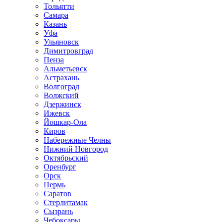
Тольятти
Самара
Казань
Уфа
Ульяновск
Димитровград
Пенза
Альметьевск
Астрахань
Волгоград
Волжский
Дзержинск
Ижевск
Йошкар-Ола
Киров
Набережные Челны
Нижний Новгород
Октябрьский
Оренбург
Орск
Пермь
Саратов
Стерлитамак
Сызрань
Чебоксары