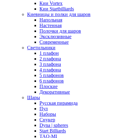
Кии Vortex
Кии Startbilliards
Киевницы и полки для шаров
Напольная
Настенная
Полочки для шаров
Эксклюзивные
Современные
Светильники
1 плафон
2 плафона
3 плафона
4 плафона
5 плафонов
6 плафонов
Плоские
Декоративные
Шары
Русская пирамида
Пул
Наборы
Снукер
Dyna | spheres
Start Billiards
TAO-MI