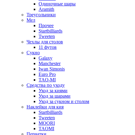
Одиночные шары
Aramith
Треугольники
Мел
Прочее
Startbilliards
Tweeten
Чехлы для столов
11 футов
Сукно
Galaxy
Manchester
Iwan Simonis
Euro Pro
TAO-MI
Средства по уходу
Уход за киями
Уход за шарами
Уход за сукном и столом
Наклейки для кия
Startbilliards
Tweeten
MOORI
TAOMI
Перчатки