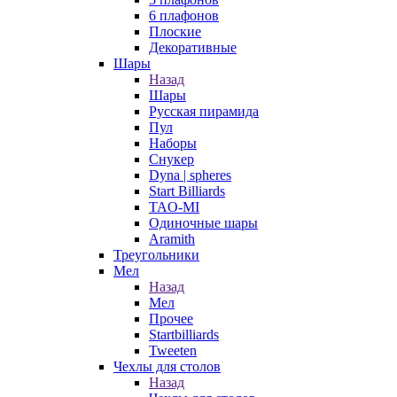
6 плафонов
Плоские
Декоративные
Шары
Назад
Шары
Русская пирамида
Пул
Наборы
Снукер
Dyna | spheres
Start Billiards
TAO-MI
Одиночные шары
Aramith
Треугольники
Мел
Назад
Мел
Прочее
Startbilliards
Tweeten
Чехлы для столов
Назад