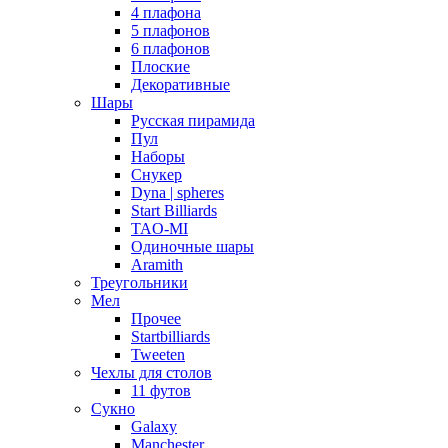
4 плафона
5 плафонов
6 плафонов
Плоские
Декоративные
Шары
Русская пирамида
Пул
Наборы
Снукер
Dyna | spheres
Start Billiards
TAO-MI
Одиночные шары
Aramith
Треугольники
Мел
Прочее
Startbilliards
Tweeten
Чехлы для столов
11 футов
Сукно
Galaxy
Manchester