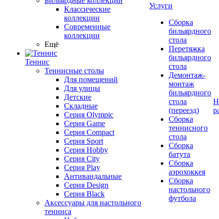
Бильярдные коллекции
Услуги
Классические
коллекции
Сборка
Современные
бильярдного
коллекции
стола
Ещё
Перетяжка
бильярдного
Теннис
стола
Теннисные столы
Демонтаж-
Для помещений
монтаж
Для улицы
бильярдного
Детские
стола
Н
Складные
(переезд)
р
Серия Olympic
Сборка
Серия Game
теннисного
Серия Compact
стола
Серия Sport
Сборка
Серия Hobby
батута
Серия City
Сборка
Серия Play
аэрохоккея
Антивандальные
Сборка
Серия Design
настольного
Серия Black
футбола
Аксессуары для настольного
тенниса