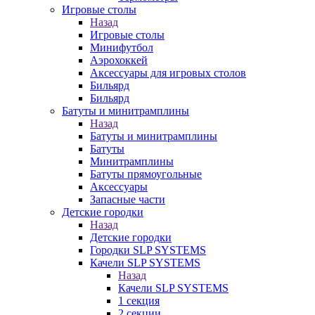
Игровые столы
Назад
Игровые столы
Минифутбол
Аэрохоккей
Аксессуары для игровых столов
Бильяpд
Бильяpд
Батуты и минитрамплины
Назад
Батуты и минитрамплины
Батуты
Минитрамплины
Батуты прямоугольные
Аксессуары
Запасные части
Детские городки
Назад
Детские городки
Городки SLP SYSTEMS
Качели SLP SYSTEMS
Назад
Качели SLP SYSTEMS
1 секция
2 секции