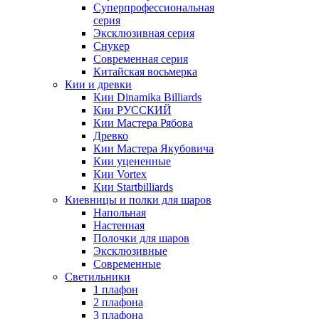
Суперпрофессиональная
серия
Эксклюзивная серия
Снукер
Современная серия
Китайская восьмерка
Кии и древки
Кии Dinamika Billiards
Кии РУССКИЙ
Кии Мастера Рябова
Древко
Кии Мастера Якубовича
Кии уцененные
Кии Vortex
Кии Startbilliards
Киевницы и полки для шаров
Напольная
Настенная
Полочки для шаров
Эксклюзивные
Современные
Светильники
1 плафон
2 плафона
3 плафона