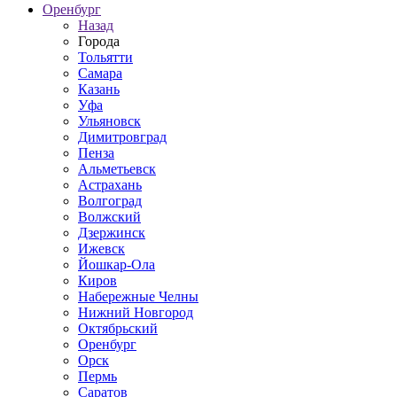
Оренбург
Назад
Города
Тольятти
Самара
Казань
Уфа
Ульяновск
Димитровград
Пенза
Альметьевск
Астрахань
Волгоград
Волжский
Дзержинск
Ижевск
Йошкар-Ола
Киров
Набережные Челны
Нижний Новгород
Октябрьский
Оренбург
Орск
Пермь
Саратов