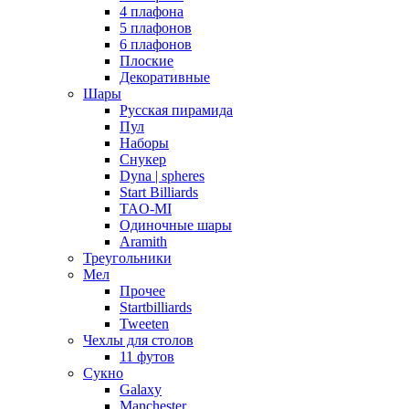
4 плафона
5 плафонов
6 плафонов
Плоские
Декоративные
Шары
Русская пирамида
Пул
Наборы
Снукер
Dyna | spheres
Start Billiards
TAO-MI
Одиночные шары
Aramith
Треугольники
Мел
Прочее
Startbilliards
Tweeten
Чехлы для столов
11 футов
Сукно
Galaxy
Manchester