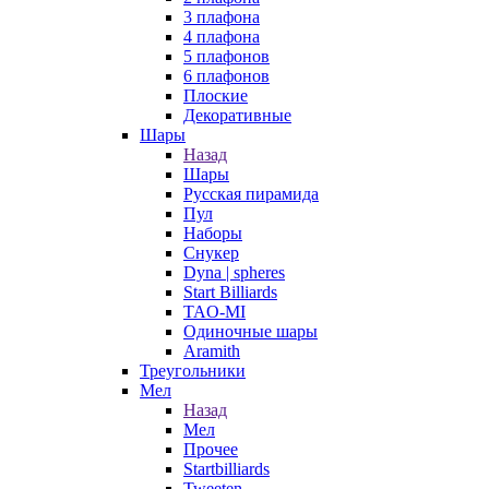
3 плафона
4 плафона
5 плафонов
6 плафонов
Плоские
Декоративные
Шары
Назад
Шары
Русская пирамида
Пул
Наборы
Снукер
Dyna | spheres
Start Billiards
TAO-MI
Одиночные шары
Aramith
Треугольники
Мел
Назад
Мел
Прочее
Startbilliards
Tweeten