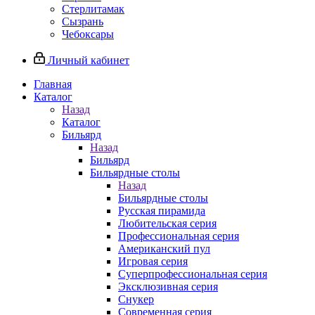
Стерлитамак
Сызрань
Чебоксары
Личный кабинет
Главная
Каталог
Назад
Каталог
Бильярд
Назад
Бильярд
Бильярдные столы
Назад
Бильярдные столы
Русская пирамида
Любительская серия
Профессиональная серия
Американский пул
Игровая серия
Суперпрофессиональная серия
Эксклюзивная серия
Снукер
Современная серия