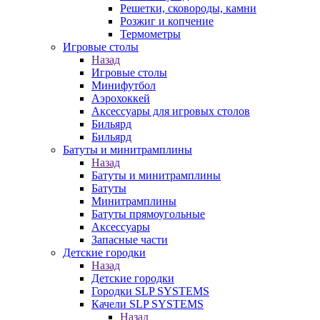
Решетки, сковороды, камни
Розжиг и копчение
Термометры
Игровые столы
Назад
Игровые столы
Минифутбол
Аэрохоккей
Аксессуары для игровых столов
Бильяpд
Бильяpд
Батуты и минитрамплины
Назад
Батуты и минитрамплины
Батуты
Минитрамплины
Батуты прямоугольные
Аксессуары
Запасные части
Детские городки
Назад
Детские городки
Городки SLP SYSTEMS
Качели SLP SYSTEMS
Назад