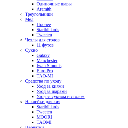
Одиночные шары
Aramith
Треугольники
Мел
Прочее
Startbilliards
Tweeten
Чехлы для столов
11 футов
Сукно
Galaxy
Manchester
Iwan Simonis
Euro Pro
TAO-MI
Средства по уходу
Уход за киями
Уход за шарами
Уход за сукном и столом
Наклейки для кия
Startbilliards
Tweeten
MOORI
TAOMI
Перчатки