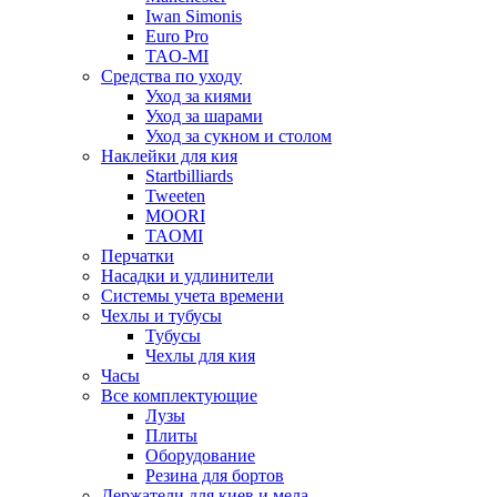
Iwan Simonis
Euro Pro
TAO-MI
Средства по уходу
Уход за киями
Уход за шарами
Уход за сукном и столом
Наклейки для кия
Startbilliards
Tweeten
MOORI
TAOMI
Перчатки
Насадки и удлинители
Системы учета времени
Чехлы и тубусы
Тубусы
Чехлы для кия
Часы
Все комплектующие
Лузы
Плиты
Оборудование
Резина для бортов
Держатели для киев и мела