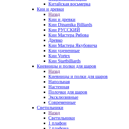
Китайская восьмерка
Кии и древки
Назад
Кии и древки
Кии Dinamika Billiards
Кии РУССКИЙ
Кии Мастера Рябова
Древко
Кии Мастера Якубовича
Кии уцененные
Кии Vortex
Кии Startbilliards
Киевницы и полки для шаров
Назад
Киевницы и полки для шаров
Напольная
Настенная
Полочки для шаров
Эксклюзивные
Современные
Светильники
Назад
Светильники
1 плафон
2 плафона