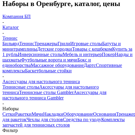
Наборы в Оренбурге, каталог, цены
Компания БП
-
Каталог
-
Теннис
Бильярд
Теннис
Тренажеры
Грили
Игровые столы
Батуты и
минитрамплины
Детские городки
Товары с кешбеком
Купить за
1 рубль
Инверсионные столы
Мебель и интерьер
Покер
Нарды и
шахматы
Футбольные ворота и мячи
Бокс и
единоборства
Массажное оборудование
Дартс
Спортивные
комплексы
Баскетбольные стойки
-
Аксессуары для настольного тенниса
Теннисные столы
Аксессуары для настольного
тенниса
Теннисные столы Gambler
Аксессуары для
настольного тенниса Gambler
-
Наборы
Сетки
Ракетки
Мячи
Накладки
Оборудование
Основания
Тренаже
для ракеток
Чехлы для столов
Средства по уходу
Комплекты
запчастей для теннисных столов
Фильтр