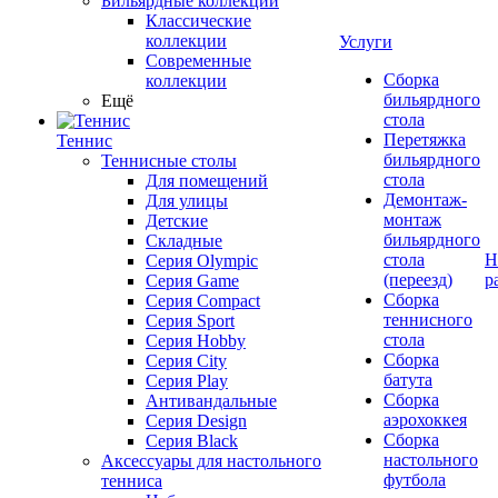
Бильярдные коллекции
Классические
коллекции
Услуги
Современные
Сборка
коллекции
бильярдного
Ещё
стола
Перетяжка
Теннис
бильярдного
Теннисные столы
стола
Для помещений
Демонтаж-
Для улицы
монтаж
Детские
бильярдного
Складные
стола
Н
Серия Olympic
(переезд)
р
Серия Game
Сборка
Серия Compact
теннисного
Серия Sport
стола
Серия Hobby
Сборка
Серия City
батута
Серия Play
Сборка
Антивандальные
аэрохоккея
Серия Design
Сборка
Серия Black
настольного
Аксессуары для настольного
футбола
тенниса