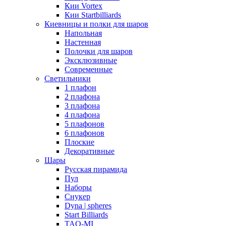
Кии Vortex
Кии Startbilliards
Киевницы и полки для шаров
Напольная
Настенная
Полочки для шаров
Эксклюзивные
Современные
Светильники
1 плафон
2 плафона
3 плафона
4 плафона
5 плафонов
6 плафонов
Плоские
Декоративные
Шары
Русская пирамида
Пул
Наборы
Снукер
Dyna | spheres
Start Billiards
TAO-MI