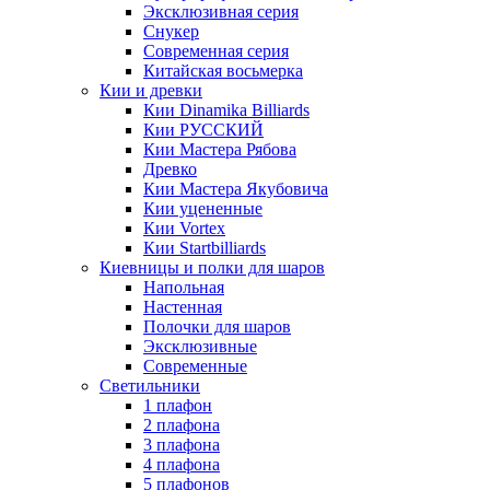
Эксклюзивная серия
Снукер
Современная серия
Китайская восьмерка
Кии и древки
Кии Dinamika Billiards
Кии РУССКИЙ
Кии Мастера Рябова
Древко
Кии Мастера Якубовича
Кии уцененные
Кии Vortex
Кии Startbilliards
Киевницы и полки для шаров
Напольная
Настенная
Полочки для шаров
Эксклюзивные
Современные
Светильники
1 плафон
2 плафона
3 плафона
4 плафона
5 плафонов