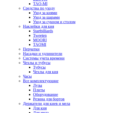
TAO-MI
Средства по уходу
Уход за киями
Уход за шарами
Уход за сукном и столом
Наклейки для кия
Startbilliards
Tweeten
MOORI
TAOMI
Перчатки
Насадки и удлинители
Системы учета времени
Чехлы и тубусы
Тубусы
Чехлы для кия
Часы
Все комплектующие
Лузы
Плиты
Оборудование
Резина для бортов
Держатели для киев и мела
Для кия
Для мела