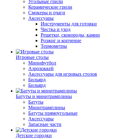
Угольные грили
Керамические грили
Смокеры и очаги
Аксессуары
Инструменты для готовки
Чистка и уход
Решетки, сковороды, камни
Розжиг и копчение
Термометры
Игровые столы
Минифутбол
Аэрохоккей
Аксессуары для игровых столов
Бильяpд
Бильяpд
Батуты и минитрамплины
Батуты
Минитрамплины
Батуты прямоугольные
Аксессуары
Запасные части
Детские городки