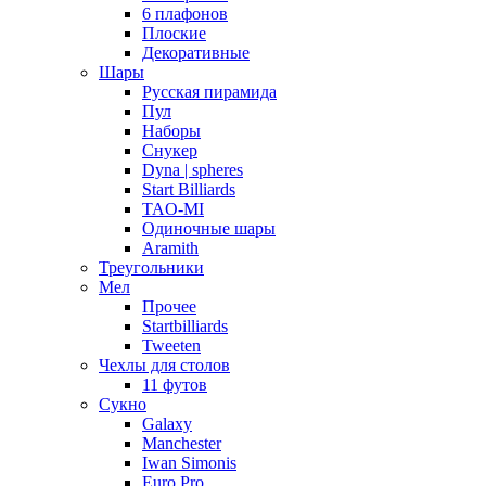
6 плафонов
Плоские
Декоративные
Шары
Русская пирамида
Пул
Наборы
Снукер
Dyna | spheres
Start Billiards
TAO-MI
Одиночные шары
Aramith
Треугольники
Мел
Прочее
Startbilliards
Tweeten
Чехлы для столов
11 футов
Сукно
Galaxy
Manchester
Iwan Simonis
Euro Pro