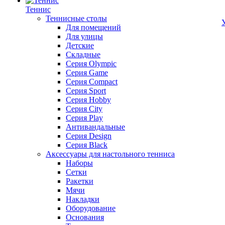
Теннис
Теннисные столы
Для помещений
Для улицы
Детские
Складные
Серия Olympic
Серия Game
Серия Compact
Серия Sport
Серия Hobby
Серия City
Серия Play
Антивандальные
Серия Design
Серия Black
Аксессуары для настольного тенниса
Наборы
Сетки
Ракетки
Мячи
Накладки
Оборудование
Основания